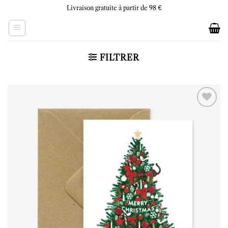
Skip
Livraison gratuite à partir de 98 €
to
content
FILTRER
Ajouter
à la liste
d’envies