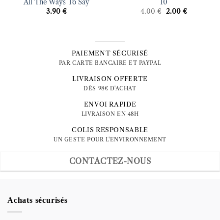
All The Ways To Say
10
Le
Le
3.90
€
4.00
€
2.00
€
prix
prix
initial
actuel
était :
est :
4.00 €.
2.00 €.
PAIEMENT SÉCURISÉ
PAR CARTE BANCAIRE ET PAYPAL
LIVRAISON OFFERTE
DÈS 98€ D'ACHAT
ENVOI RAPIDE
LIVRAISON EN 48H
COLIS RESPONSABLE
UN GESTE POUR L'ENVIRONNEMENT
CONTACTEZ-NOUS
Achats sécurisés