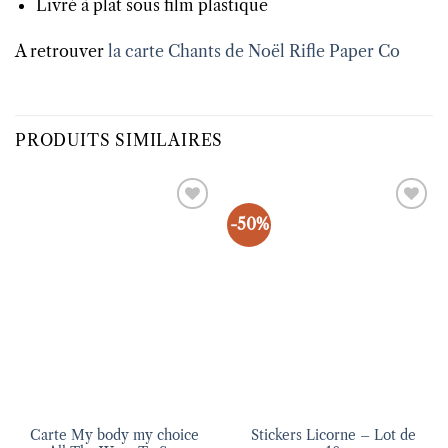
Livré à plat sous film plastique
A retrouver
la carte Chants de Noël Rifle Paper Co
PRODUITS SIMILAIRES
-50%
Ajouter
Ajouter
à la liste
à la liste
d’envies
d’envies
Carte My body my choice
Stickers Licorne – Lot de