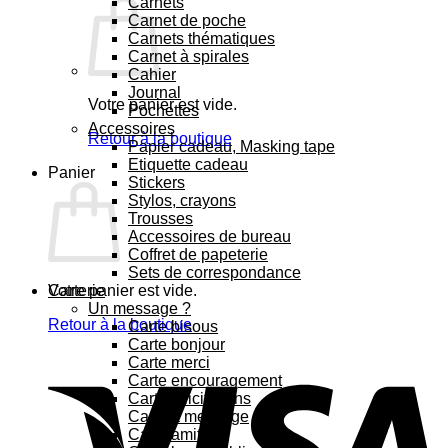
Carnets
Carnet de poche
Carnets thématiques
Carnet à spirales
Cahier
Journal
Votre panier est vide.
Pochettes
Accessoires
Retour à la boutique
Papier cadeau, Masking tape
Etiquette cadeau
Panier
Stickers
Stylos, crayons
Trousses
Accessoires de bureau
Coffret de papeterie
Sets de correspondance
Votre panier est vide.
Carterie
Un message ?
Retour à la boutique
Carte bisous
Carte bonjour
Carte merci
Carte encouragement
Carte félicitations
Carte à message
Carte amitié