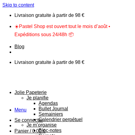
Skip to content
Livraison gratuite à partir de 98 €
☀️Pastel Shop est ouvert tout le mois d’août •
Expéditions sous 24/48h 📦
Blog
Livraison gratuite à partir de 98 €
Jolie Papeterie
Je planifie
Agendas
Bullet Journal
Menu
Semainiers
Calendrier perpétuel
Se connecter
Je m’organise
Bloc-notes
Panier /
0.00
€