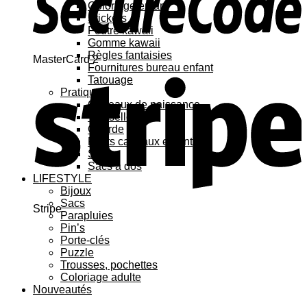
Coloriage enfant
Stickers
Feutre kawaii
Gomme kawaii
Règles fantaisies
MasterCard 2
Fournitures bureau enfant
Tatouage
Pratique
Cadeaux de naissance
Vaisselle
Gourde
Petits cadeaux enfant
Sacs
Sacs à dos
LIFESTYLE
Bijoux
Sacs
Stripe
Parapluies
Pin’s
Porte-clés
Puzzle
Trousses, pochettes
Coloriage adulte
Nouveautés