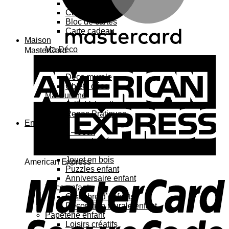
Carte 3D
Carte à sticker
Bloc de cartes
Carte cadeau
Maison
Ma Déco
MasterCard
Affiches, cadres
Porte-affiche
Déco murale
Objets déco
Ma Cuisine
Jolie Vaisselle
Repas Pratiques
Enfant
Jouets – Jeux
Jouets bébé
Jouets enfant
Jouet en bois
American Express
Puzzles enfant
Anniversaire enfant
Déco enfant
Chambre d’enfants
Décoration murale enfant
Papeterie enfant
Loisirs créatifs