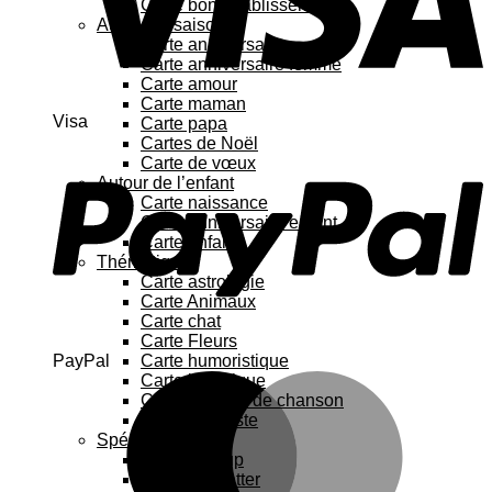
Carte bon rétablissement
Au fil des saisons
Carte anniversaire
Carte anniversaire femme
Carte amour
Carte maman
Visa
Carte papa
Cartes de Noël
Carte de vœux
Autour de l’enfant
Carte naissance
Carte anniversaire enfant
Carte enfant
Thématique
Carte astrologie
Carte Animaux
Carte chat
Carte Fleurs
PayPal
Carte humoristique
Carte botanique
Carte Paroles de chanson
Carte féministe
Spécial
Carte Pop up
Cartes à gratter