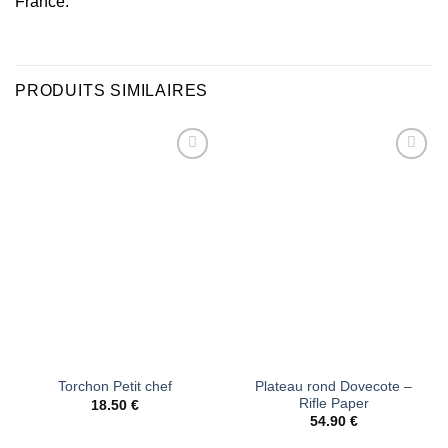
France.
PRODUITS SIMILAIRES
Ajouter
Ajouter
à la liste
à la liste
d’envies
d’envies
Plateau rond Dovecote –
Torchon Petit chef
Rifle Paper
18.50
€
54.90
€