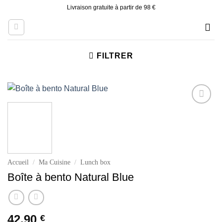
Skip
Livraison gratuite à partir de 98 €
to
content
FILTRER
Ajouter
à la liste
d’envies
Accueil
/
Ma Cuisine
/
Lunch box
Boîte à bento Natural Blue
42.90
€