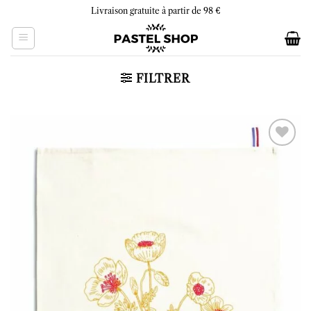
Skip
Livraison gratuite à partir de 98 €
to
content
FILTRER
Ajouter
à la liste
d’envies