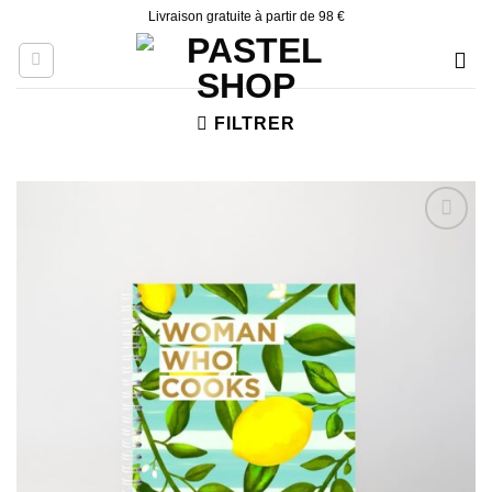
Skip
Livraison gratuite à partir de 98 €
to
content
FILTRER
Ajouter
à la liste
d’envies