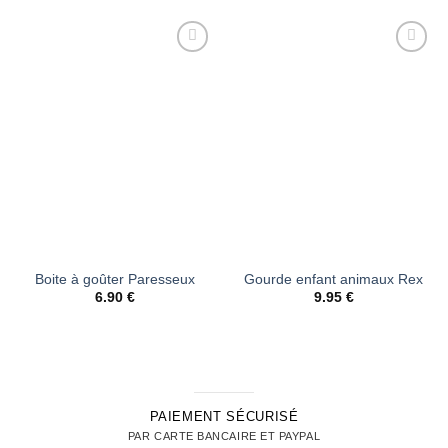
Ajouter
Ajouter
à la liste
à la liste
d’envies
d’envies
Boite à goûter Paresseux
Gourde enfant animaux Rex
6.90
€
9.95
€
PAIEMENT SÉCURISÉ
PAR CARTE BANCAIRE ET PAYPAL