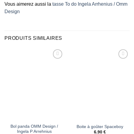
Vous aimerez aussi la
tasse To do Ingela Arrhenius / Omm
Design
PRODUITS SIMILAIRES
Ajouter
Ajouter
à la liste
à la liste
d’envies
d’envies
Bol panda OMM Design /
Boite à goûter Spaceboy
Ingela P Arrehnius
6.90
€