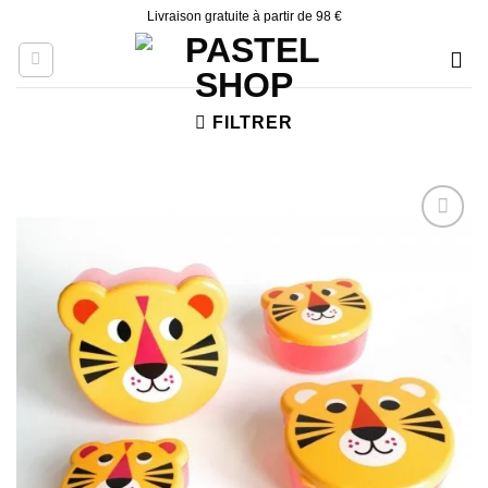
Skip
Livraison gratuite à partir de 98 €
to
content
FILTRER
Ajouter
à la liste
d’envies