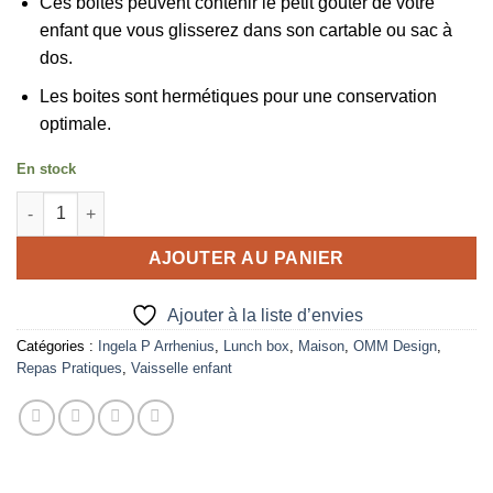
Ces boites peuvent contenir le petit goûter de votre
enfant que vous glisserez dans son cartable ou sac à
dos.
Les boites sont hermétiques pour une conservation
optimale.
En stock
quantité de Set de 4 boites à goûter Tigre
AJOUTER AU PANIER
Ajouter à la liste d’envies
Catégories :
Ingela P Arrhenius
,
Lunch box
,
Maison
,
OMM Design
,
Repas Pratiques
,
Vaisselle enfant