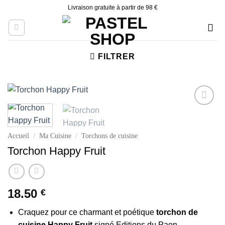
Skip
Livraison gratuite à partir de 98 €
to
content
FILTRER
Ajouter
à la liste
d’envies
Accueil
/
Ma Cuisine
/
Torchons de cuisine
Torchon Happy Fruit
18.50
€
Craquez pour ce charmant et poétique
torchon de
cuisine Happy Fruit
signé Editions du Paon.