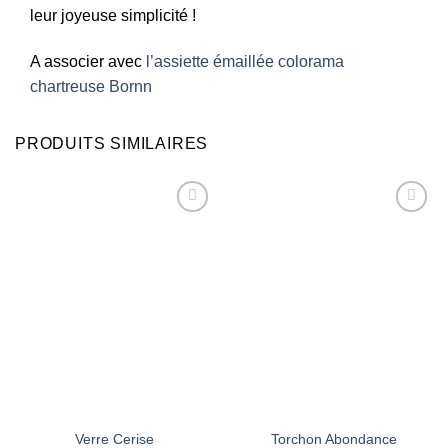
leur joyeuse simplicité !
A associer avec
l’assiette émaillée colorama
chartreuse Bornn
PRODUITS SIMILAIRES
Ajouter
Ajouter
à la liste
à la liste
d’envies
d’envies
Verre Cerise
Torchon Abondance