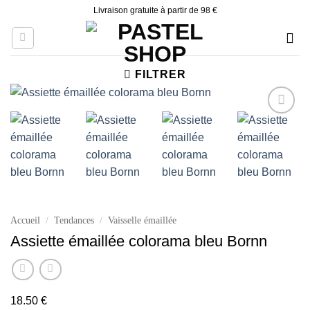
Skip
Livraison gratuite à partir de 98 €
to
content
FILTRER
Ajouter
à la liste
d’envies
Accueil
/
Tendances
/
Vaisselle émaillée
Assiette émaillée colorama bleu Bornn
18.50
€