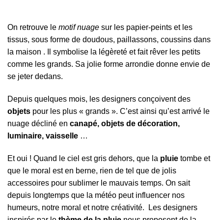
On retrouve le
motif nuage
sur les papier-peints et les
tissus, sous forme de doudous, paillassons, coussins dans
la maison . Il symbolise la légèreté et fait rêver les petits
comme les grands. Sa jolie forme arrondie donne envie de
se jeter dedans.
Depuis quelques mois, les designers conçoivent des
objets
pour les plus « grands ». C’est ainsi qu’est arrivé le
nuage décliné en
canapé, objets de décoration,
luminaire, vaisselle
…
Et oui ! Quand le ciel est gris dehors, que la
pluie
tombe et
que le moral est en berne, rien de tel que de jolis
accessoires pour sublimer le mauvais temps. On sait
depuis longtemps que la météo peut influencer nos
humeurs, notre moral et notre créativité. Les designers
inspirés par le
thème de la pluie
nous proposent de la