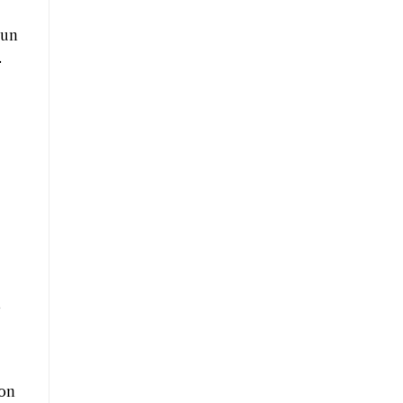
 un
.
s
non