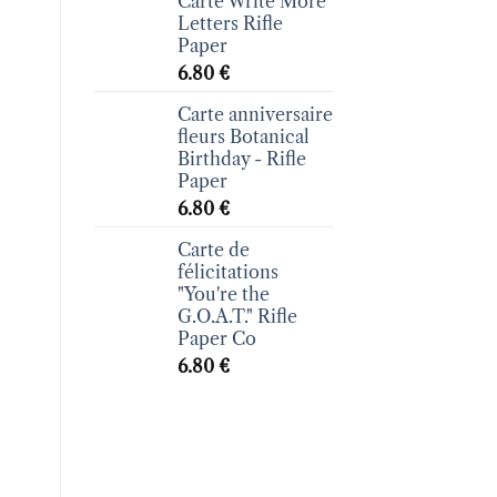
Carte Write More
Letters Rifle
Paper
6.80
€
Carte anniversaire
fleurs Botanical
Birthday - Rifle
Paper
6.80
€
Carte de
félicitations
"You're the
G.O.A.T." Rifle
Paper Co
6.80
€