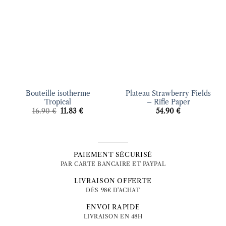
d’envies
d’envies
Bouteille isotherme
Plateau Strawberry Fields
Tropical
– Rifle Paper
Le
Le
16.90
€
11.83
€
54.90
€
prix
prix
initial
actuel
était :
est :
16.90 €.
11.83 €.
PAIEMENT SÉCURISÉ
PAR CARTE BANCAIRE ET PAYPAL
LIVRAISON OFFERTE
DÈS 98€ D'ACHAT
ENVOI RAPIDE
LIVRAISON EN 48H