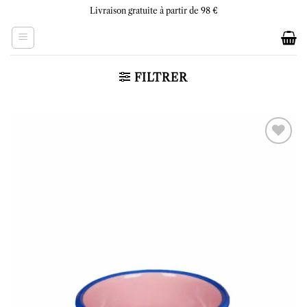
Skip
Livraison gratuite à partir de 98 €
to
content
FILTRER
Ajouter
à la liste
d’envies