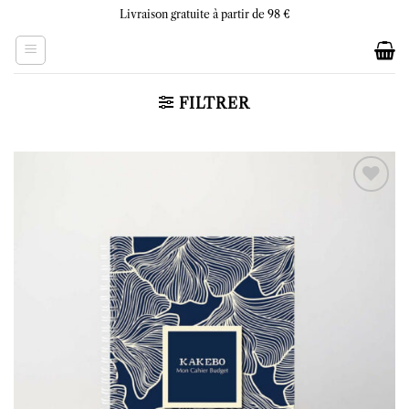
Skip
Livraison gratuite à partir de 98 €
to
content
FILTRER
Ajouter
à la liste
d’envies