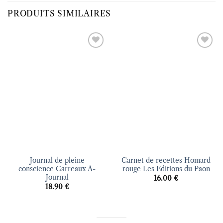
PRODUITS SIMILAIRES
Ajouter
Ajouter
à la liste
à la liste
d’envies
d’envies
Journal de pleine
Carnet de recettes Homard
conscience Carreaux A-
rouge Les Editions du Paon
Journal
16.00
€
18.90
€