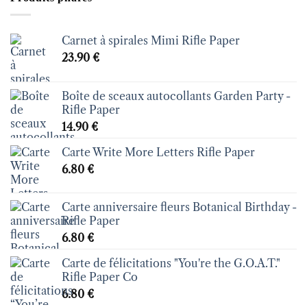
Carnet à spirales Mimi Rifle Paper
23.90
€
Boîte de sceaux autocollants Garden Party -
Rifle Paper
14.90
€
Carte Write More Letters Rifle Paper
6.80
€
Carte anniversaire fleurs Botanical Birthday -
Rifle Paper
6.80
€
Carte de félicitations "You're the G.O.A.T."
Rifle Paper Co
6.80
€