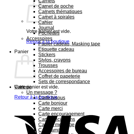
Carnets
Carnet de poche
Carnets thématiques
Carnet à spirales
Cahier
Journal
Votre panier est vide.
Pochettes
Accessoires
Retour à la boutique
Papier cadeau, Masking tape
Etiquette cadeau
Panier
Stickers
Stylos, crayons
Trousses
Accessoires de bureau
Coffret de papeterie
Sets de correspondance
Votre panier est vide.
Carterie
Un message ?
Retour à la boutique
Carte bisous
Carte bonjour
Carte merci
Carte encouragement
Carte félicitations
Carte à message
Carte amitié