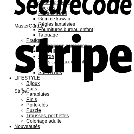
Coloriage enfant
Stickers
Feutre kawaii
Gomme kawaii
Règles fantaisies
MasterCard 2
Fournitures bureau enfant
Tatouage
Pratique
Cadeaux de naissance
Vaisselle
Gourde
Petits cadeaux enfant
Sacs
Sacs à dos
LIFESTYLE
Bijoux
Sacs
Stripe
Parapluies
Pin’s
Porte-clés
Puzzle
Trousses, pochettes
Coloriage adulte
Nouveautés