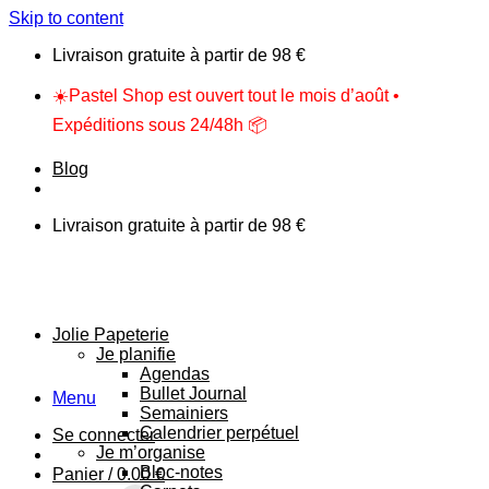
Skip to content
Livraison gratuite à partir de 98 €
☀️Pastel Shop est ouvert tout le mois d’août •
Expéditions sous 24/48h 📦
Blog
Livraison gratuite à partir de 98 €
Jolie Papeterie
Je planifie
Agendas
Bullet Journal
Menu
Semainiers
Calendrier perpétuel
Se connecter
Je m’organise
Bloc-notes
Panier /
0.00
€