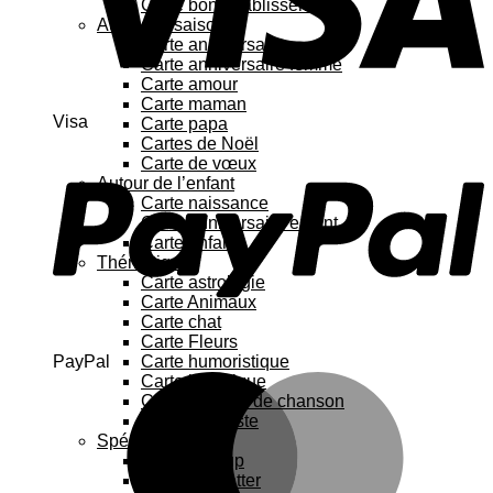
Carte bon rétablissement
Au fil des saisons
Carte anniversaire
Carte anniversaire femme
Carte amour
Carte maman
Visa
Carte papa
Cartes de Noël
Carte de vœux
Autour de l’enfant
Carte naissance
Carte anniversaire enfant
Carte enfant
Thématique
Carte astrologie
Carte Animaux
Carte chat
Carte Fleurs
PayPal
Carte humoristique
Carte botanique
Carte Paroles de chanson
Carte féministe
Spécial
Carte Pop up
Cartes à gratter