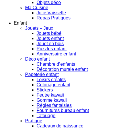
Objets déco
Ma Cuisine
Jolie Vaisselle
Repas Pratiques
Enfant
Jouets – Jeux
Jouets bébé
Jouets enfant
Jouet en bois
Puzzles enfant
Anniversaire enfant
Déco enfant
Chambre d’enfants
Décoration murale enfant
Papeterie enfant
Loisirs créatifs
Coloriage enfant
Stickers
Feutre kawaii
Gomme kawaii
Règles fantaisies
Fournitures bureau enfant
Tatouage
Pratique
Cadeaux de naissance