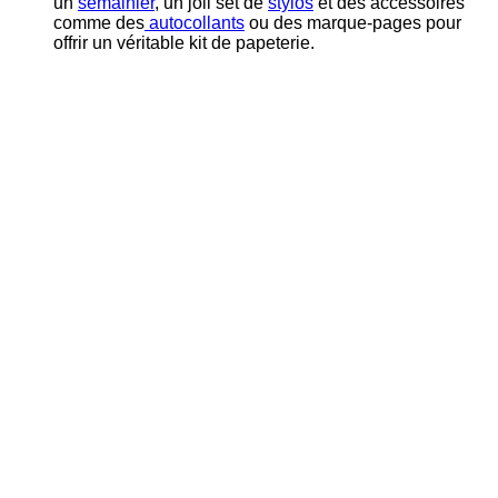
un
semainier
, un joli set de
stylos
et des accessoires
comme des
autocollants
ou des marque-pages pour
offrir un véritable kit de papeterie.