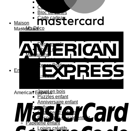
Carte 3D
Carte à sticker
Bloc de cartes
Carte cadeau
Maison
Ma Déco
MasterCard
Affiches, cadres
Porte-affiche
Déco murale
Objets déco
Ma Cuisine
Jolie Vaisselle
Repas Pratiques
Enfant
Jouets – Jeux
Jouets bébé
Jouets enfant
Jouet en bois
American Express
Puzzles enfant
Anniversaire enfant
Déco enfant
Chambre d’enfants
Décoration murale enfant
Papeterie enfant
Loisirs créatifs