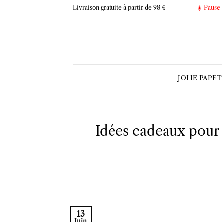
Skip
Livraison gratuite à partir de 98 €
☀️ Pause 
to
content
JOLIE PAPE
Idées cadeaux pour 
13
Juin