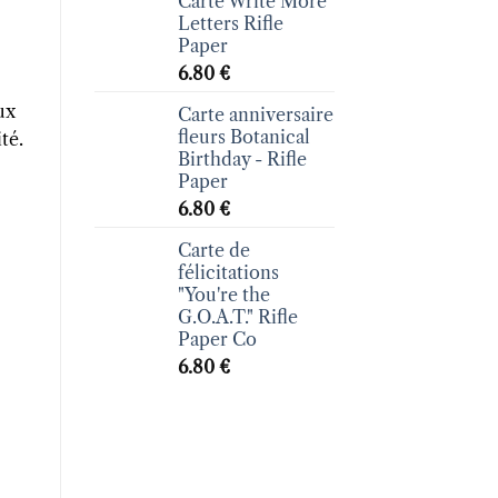
Carte Write More
Letters Rifle
Paper
6.80
€
ux
Carte anniversaire
fleurs Botanical
té.
Birthday - Rifle
Paper
6.80
€
Carte de
félicitations
"You're the
G.O.A.T." Rifle
Paper Co
6.80
€