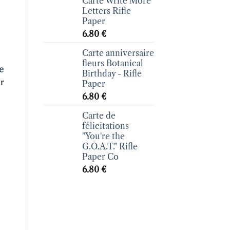
Carte Write More
Letters Rifle
Paper
6.80
€
Carte anniversaire
fleurs Botanical
e
Birthday - Rifle
ur
Paper
6.80
€
Carte de
félicitations
"You're the
G.O.A.T." Rifle
Paper Co
6.80
€