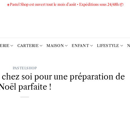
☀️Pastel Shop est ouvert tout le mois d’août • Expéditions sous 24/48h 📦
TERIE
CARTERIE
MAISON
ENFANT
LIFESTYLE
N
PASTELSHOP
ir chez soi pour une préparation de
Noël parfaite !